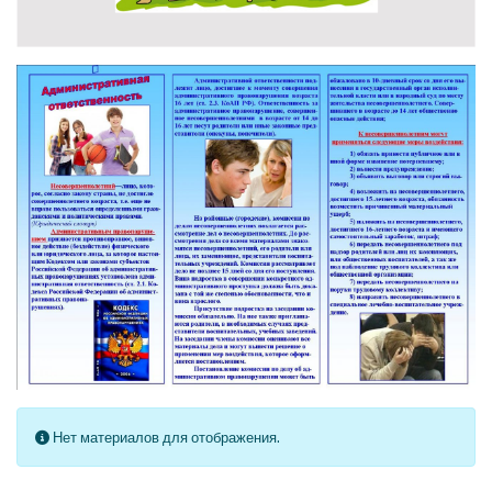
Кол-во строк:
Информация
Нет материалов для отображения.