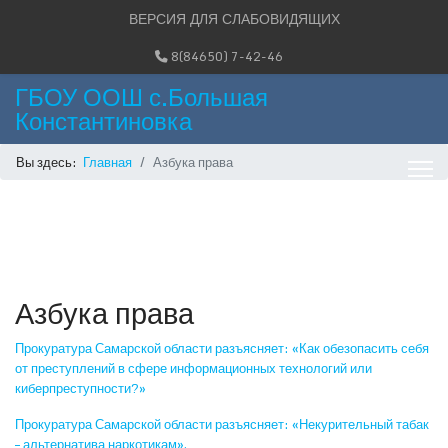
ВЕРСИЯ ДЛЯ СЛАБОВИДЯЩИХ
8(84650) 7-42-46
ГБОУ ООШ с.Большая
Константиновка
Вы здесь:
Главная
Азбука права
Азбука права
Прокуратура Самарской области разъясняет: «Как обезопасить себя
от преступлений в сфере информационных технологий или
киберпреступности?»
Прокуратура Самарской области разъясняет: «Некурительный табак
– альтернатива наркотикам».