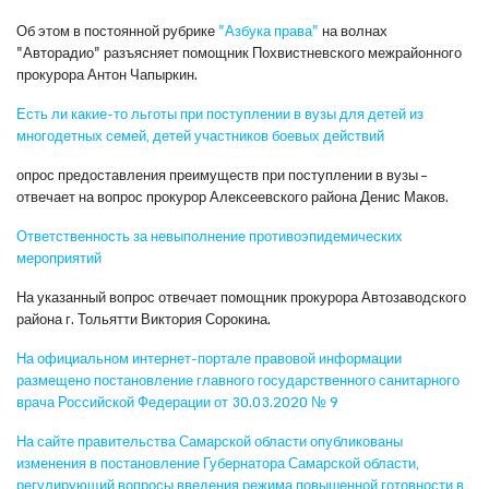
Об этом в постоянной рубрике
"Азбука права"
на волнах
"Авторадио" разъясняет помощник Похвистневского межрайонного
прокурора Антон Чапыркин.
Есть ли какие-то льготы при поступлении в вузы для детей из
многодетных семей, детей участников боевых действий
опрос предоставления преимуществ при поступлении в вузы –
отвечает на вопрос прокурор Алексеевского района Денис Маков.
Ответственность за невыполнение противоэпидемических
мероприятий
На указанный вопрос отвечает помощник прокурора Автозаводского
района г. Тольятти Виктория Сорокина.
На официальном интернет-портале правовой информации
размещено постановление главного государственного санитарного
врача Российской Федерации от 30.03.2020 № 9
На сайте правительства Самарской области опубликованы
изменения в постановление Губернатора Самарской области,
регулирующий вопросы введения режима повышенной готовности в