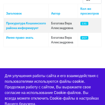
Кол-во
Заголовок
Автор
просмотров
Материалы
Прокуратура Кошкинского
Богатова Вера
131
района информирует
Александровна
Имею право знать
Богатова Вера
257
Александровна
Для улучшения работы сайта и его взаимодействия с
пользователями используются файлы cookie.
© 2026 Официальный сайт Большеконстантиновской школы.
Продолжая работу с сайтом, Вы выражаете свое
Все права защищены.
согласие на использование Cookie-файлов. Вы
Joomla! CMS
- программное обеспечение, распространяемое
всегда можете отключить Cookie-файлы в настройках
по лицензии
GNU General Public License
.
accessible
Вашего браузера.
Разработка и сопровождение: Красноярский Ресурсный центр