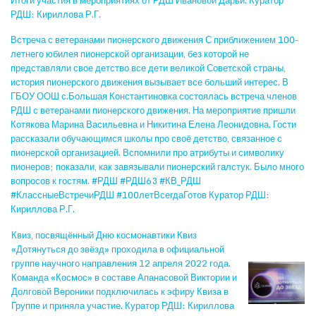
РДШ: Кириллова Р.Г.
Встреча с ветеранами пионерского движения С приближением 100-
летнего юбилея пионерской организации, без которой не
представляли свое детство все дети великой Советской страны,
история пионерского движения вызывает все больший интерес. В
ГБОУ ООШ с.Большая Константиновка состоялась встреча членов
РДШ с ветеранами пионерского движения. На мероприятие пришли
Котякова Марина Васильевна и Никитина Елена Леонидовна. Гости
рассказали обучающимся школы про своё детство, связанное с
пионерской организацией. Вспомнили про атрибуты и символику
пионеров; показали, как завязывали пионерский галстук. Было много
вопросов к гостям. #РДШ #РДШ63 #КВ_РДШ
#КлассныеВстречиРДШ #100летВсегдаГотов Куратор РДШ:
Кириллова Р.Г.
Квиз, посвящённый Дню космонавтики Квиз
«Дотянуться до звёзд» проходила в официальной
группе научного направления 12 апреля 2022 года.
Команда «Космос» в составе Апанасовой Виктории и
Долговой Вероники подключилась к эфиру Квиза в
Группе и приняла участие. Куратор РДШ: Кириллова