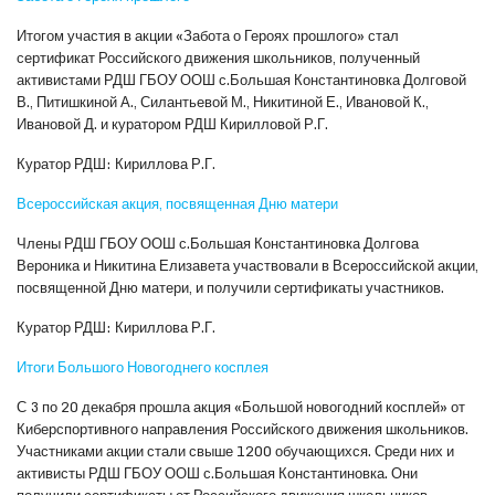
Итогом участия в акции «Забота о Героях прошлого» стал
сертификат Российского движения школьников, полученный
активистами РДШ ГБОУ ООШ с.Большая Константиновка Долговой
В., Питишкиной А., Силантьевой М., Никитиной Е., Ивановой К.,
Ивановой Д. и куратором РДШ Кирилловой Р.Г.
Куратор РДШ: Кириллова Р.Г.
Всероссийская акция, посвященная Дню матери
Члены РДШ ГБОУ ООШ с.Большая Константиновка Долгова
Вероника и Никитина Елизавета участвовали в Всероссийской акции,
посвященной Дню матери, и получили сертификаты участников.
Куратор РДШ: Кириллова Р.Г.
Итоги Большого Новогоднего косплея
С 3 по 20 декабря прошла акция «Большой новогодний косплей» от
Киберспортивного направления Российского движения школьников.
Участниками акции стали свыше 1200 обучающихся. Среди них и
активисты РДШ ГБОУ ООШ с.Большая Константиновка. Они
получили сертификаты от Российского движения школьников.