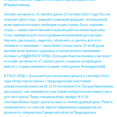
#Перваяпомощь
Онлайн-активность «С папой в деле» 15 октября 2023 года Россия
отмечает День отца — важный и знаковый праздник, посвященный
всем замечательным и любящим отцам страны. Быть хорошим
отцом — самая ответственная и нужная работа в жизни мужчины.
Стать примером для сына и добрым волшебником для дочери.
Научить, рассказать, защитить, объяснить и сделать всё это с
любовью и терпением — такое может только папа. От всей души
желаем всем крепкого здоровья, успехов во всех начинаниях.
Активисты РДДМ ГБОУ ООШ с.Большая Константиновка участвуют
в онлайн-активности «С папой в деле», в рамках которой дети
вместе с отцами занимаются каким-либо делом. #папавделеНД
В ГБОУ ООШ с. Большая Константиновка прошла 6 сентября 2023
года «Классная встреча» с председателем участковой
избирательной комиссии № 1535 Котяковой О.Н. Оксана Николаевна
рассказала, чем занимается участковая избирательная комисссия и
для чего нужна. Предстоящие выборы пройдут 8,9,10
сентября.Можно будет проголосовать в любой удобный день. Ребята
ознакомились со списком зарегистрированных кандидатов на
должность губернатора Самарской области.Председатель