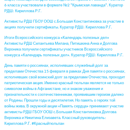
6 класса участвовали в формате №2 "Крымская лаванда". Куратор
РДШ: Кириллова Р.Г.
Активисты РДШ ГБОУ ООШ с.Большая Константиновка за участие в
акциях получили сертификаты. Куратор РДШ: Кириллова Р.Г.
Итоги Всероссийского конкурса «Календарь полезных дел»
Активисты РДШ Силантьева Милана, Питишкина Анна и Долгова
Вероника получили сертификаты участников Всероссийского
конкурса «Календарь полезных дел». Куратор РДШ: Кириллова Р.Г.
День памяти о россиянах, исполнявших служебный долг за
пределами Отечества 15 февраля в рамках Дня памяти о россиянах,
исполнявших свой воинский долг за пределами Отечества, проходит
патриотическая акция. Именно красный тюльпан является не только
символом войны в Афганистане, но и знаком уважения и
признательности к соотечественникам, проявившим героизм далеко
от Родины. Прошли годы и десятилетия. Но память о героях той
войны жива. В окружной акции «Память сердца» принимают участие
активисты РДШ ГБОУ ООШ с.Большая Константиновка Долгова
Вероника и Никитина Елизавета. Классный руководитель:
Кириллова Р.Г. #Красныйтюльпан