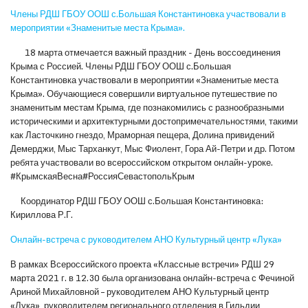
Члены РДШ ГБОУ ООШ с.Большая Константиновка участвовали в
мероприятии «Знаменитые места Крыма».
18 марта отмечается важный праздник - День воссоединения
Крыма с Россией. Члены РДШ ГБОУ ООШ с.Большая
Константиновка участвовали в мероприятии «Знаменитые места
Крыма». Обучающиеся совершили виртуальное путешествие по
знаменитым местам Крыма, где познакомились с разнообразными
историческими и архитектурными достопримечательностями, такими
как Ласточкино гнездо, Мраморная пещера, Долина привидений
Демерджи, Мыс Тарханкут, Мыс Фиолент, Гора Ай-Петри и др. Потом
ребята участвовали во всероссийском открытом онлайн-уроке.
#КрымскаяВесна#РоссияСевастопольКрым
Координатор РДШ ГБОУ ООШ с.Большая Константиновка:
Кириллова Р.Г.
Онлайн-встреча с руководителем АНО Культурный центр «Лука»
В рамках Всероссийского проекта «Классные встречи» РДШ 29
марта 2021 г. в 12.30 была организована онлайн-встреча с Фечиной
Ариной Михайловной – руководителем АНО Культурный центр
«Лука», руководителем регионального отделения в Гильдии