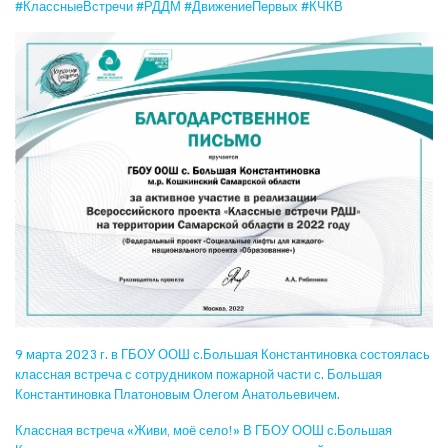
#КлассныеВстречи #РДДМ #ДвижениеПервых #КЧКВ
9 марта 2023 г. в ГБОУ ООШ с.Большая Константиновка состоялась
классная встреча с сотрудником пожарной части с. Большая
Константиновка Платоновым Олегом Анатольевичем.
Классная встреча «Живи, моё село!» В ГБОУ ООШ с.Большая