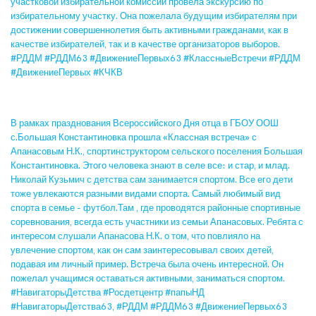
участковой избирательной комиссии провела экскурсию по
избирательному участку. Она пожелала будущим избирателям при
достижении совершеннолетия быть активными гражданами, как в
качестве избирателей, так и в качестве организаторов выборов.
#РДДМ #РДДМ63 #ДвижениеПервых63 #КлассныеВстречи #РДДМ
#ДвижениеПервых #КЧКВ
В рамках празднования Всероссийского Дня отца в ГБОУ ООШ
с.Большая Константиновка прошла «Классная встреча» с
Апанасовым Н.К., спортинструктором сельского поселения Большая
Константиновка. Этого человека знают в селе все: и стар, и млад.
Николай Кузьмич с детства сам занимается спортом. Все его дети
тоже увлекаются разными видами спорта. Самый любимый вид
спорта в семье - футбол.Там , где проводятся районные спортивные
соревнования, всегда есть участники из семьи Апанасовых. Ребята с
интересом слушали Апанасова Н.К. о том, что повлияло на
увлечение спортом, как он сам заинтересовывал своих детей,
подавая им личный пример. Встреча была очень интересной. Он
пожелал учащимся оставаться активными, заниматься спортом.
#НавигаторыДетства #Росдетцентр #папыНД
#НавигаторыДетства63, #РДДМ #РДДМ63 #ДвижениеПервых63