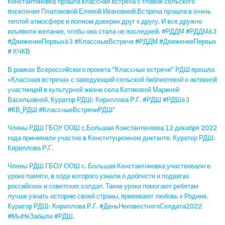
Константиновка прошла классная встреча с главой сельского
поселения Платоновой Еленой Ивановной.Встреча прошла в очень
теплой атмосфере и полном доверии друг к другу. И все дружно
изъявили желание, чтобы она стала не последней. #РДДМ #РДДМ63
#ДвижениеПервых63 #КлассныеВстречи #РДДМ #ДвижениеПервых
# КЧКВ
В рамках Всероссийского проекта "Классные встречи" РДШ прошла
«Классная встреча» с заведующей сельской библиотекой и активной
участницей в культурной жизни села Котяковой Мариной
Васильевной. Куратор РДШ: Кириллова Р.Г. #РДШ #РДШ63
#КВ_РДШ #КлассныеВстречиРДШ"
Члены РДШ ГБОУ ООШ с.Большая Константиновка 12 декабря 2022
года принимали участие в Конституционном диктанте. Куратор РДШ:
Кириллова Р.Г.
Члены РДШ ГБОУ ООШ с. Большая Константиновка участвовали в
уроке памяти, в ходе которого узнали о доблести и подвигах
российских и советских солдат. Такие уроки помогают ребятам
лучше узнать историю своей страны, прививают любовь к Родине.
Куратор РДШ: Кириллова Р.Г. #ДеньНеизвестногоСолдата2022
#МыНеЗабыли #РДШ.