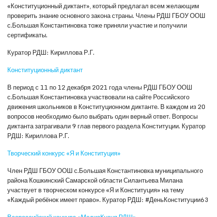
«Конституционный диктант», который предлагал всем желающим
проверить знание основного закона страны. Члены РДШ ГБОУ ООШ
с.Большая Константиновка тоже приняли участие и получили
сертификаты.
Куратор РДШ: Кириллова Р.Г.
Конституционный диктант
В период с 11 по 12 декабря 2021 года члены РДШ ГБОУ ООШ
с.Большая Константиновка участвовали на сайте Российского
движения школьников в Конституционном диктанте. В каждом из 20
вопросов необходимо было выбрать один верный ответ. Вопросы
диктанта затрагивали 9 глав первого раздела Конституции. Куратор
РДШ: Кириллова Р.Г.
Творческий конкурс «Я и Конституция»
Член РДШ ГБОУ ООШ с.Большая Константиновка муниципального
района Кошкинский Самарской области Силантьева Милана
участвует в творческом конкурсе «Я и Конституция» на тему
«Каждый ребёнок имеет право». Куратор РДШ: #ДеньКонституции63
Всероссийский конкурс «МедиаКузня РДШ»