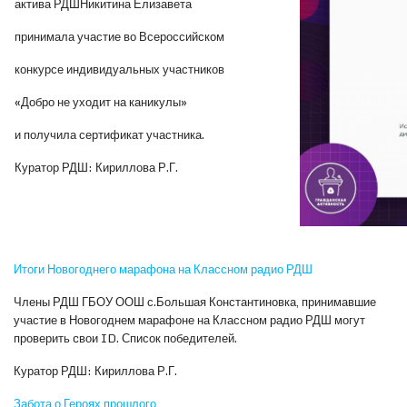
актива РДШ
Никитина Елизавета
принимала участие во Всероссийском
конкурсе индивидуальных участников
«Добро не уходит на каникулы»
и получила сертификат участника.
Куратор РДШ: Кириллова Р.Г.
Итоги Новогоднего марафона на Классном радио РДШ
Члены РДШ ГБОУ ООШ с.Большая Константиновка, принимавшие
участие в Новогоднем марафоне на Классном радио РДШ могут
проверить cвои ID. Список победителей.
Куратор РДШ: Кириллова Р.Г.
Забота о Героях прошлого