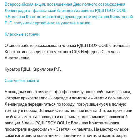
Всероссийская акция, посвященная Дню полного освобождения
Ленинграда от фашистской блокады Активисты РДШ ГБОУ ООШ
с.Большая Константиновка под руководством куратора Кирилловой
Р. Г. получили сертификат за участие в акции.
Классные встречи
О своей работе рассказывала членам РДШ ГБОУ ООШ с.Большая
Константиновка директор местного СДК Нефёдова Светлана
Анатольевна.
Куратор РДШ: Кириллова Р.Г.
Светлячки памяти
Блокадные «светлячки» — фосфоресцирующие небольшие значки,
которые прикреплялись к одежде и помогали жителям блокадного
Ленинграда передвигаться по городу, погрузившемуся в полную
темноту в период Великой Отечественной войны. В то же время они
не были заметны с воздуха и не привлекали внимание вражеской
авиации. Члены РДШ ГБОУ ООШ с.Большая Константиновка
посмотрели видеофильм «Светлячки памяти». На мастер-классе
сами изготовили «светлячки», надели их и почтили память жертв