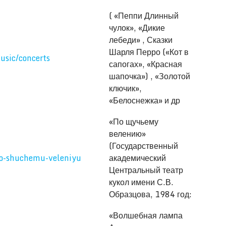
( «Пеппи Длинный
чулок», «Дикие
лебеди» , Сказки
Шарля Перро («Кот в
usic/concerts
сапогах», «Красная
шапочка») , «Золотой
ключик»,
«Белоснежка» и др
«По щучьему
велению»
(Государственный
po-shuchemu-veleniyu
академический
Центральный театр
кукол имени С.В.
Образцова, 1984 год:
«Волшебная лампа