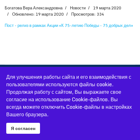
Богатова Вера Александровна
Новости
19 марта 2020
Обновлено: 19 марта 2020
Просмотров: 334
Пост - релиз в рамках Акции «К 75-летию Победы - 75 добрых дел»
Для улучшения работы сайта и его взаимодействия с
© 2026 Официальный сайт Большеконстантиновской школы.
пользователями используются файлы cookie.
Все права защищены.
Продолжая работу с сайтом, Вы выражаете свое
Joomla! CMS
- программное обеспечение, распространяемое
согласие на использование Cookie-файлов. Вы
по лицензии
GNU General Public License
.
Разработка и сопровождение: Красноярский Ресурсный центр
всегда можете отключить Cookie-файлы в настройках
- С. Глушков,
Ю. Табаков
.
accessible
Вашего браузера.
Я согласен